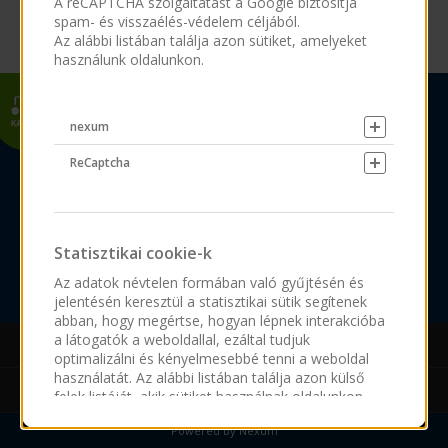
A reCAPTCHA szolgáltatást a Google biztosítja
spam- és visszaélés-védelem céljából.
Az alábbi listában találja azon sütiket, amelyeket
használunk oldalunkon.
nexum
ReCaptcha
Adatkezelési tájékoztató
Statisztikai cookie-k
Cookie kezelés
Oldaltérkép
Az adatok névtelen formában való gyűjtésén és
jelentésén keresztül a statisztikai sütik segítenek
abban, hogy megértse, hogyan lépnek interakcióba
a látogatók a weboldallal, ezáltal tudjuk
optimalizálni és kényelmesebbé tenni a weboldal
használatát. Az alábbi listában találja azon külső
NÉBIH Karrier Portál
felek listáját, akik sütiket használnak oldalunkon.
Powered by Nexum
Nem
IGEN