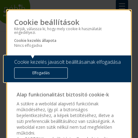
Cookie beállítások
Kérjük, válassza ki, hogy mely cookie-k használatát
engedélyezi.
Cookie kezelés állapota
LEJÁRT ÁLLÁSHIRDETÉS
Nincs elfogadva
Cookie kezelés javasolt beállításainak elfogadása
A keresett álláslehetőség érvényességi ideje
Elfogadás
lejárt! Kérjük,
kattintson ide
az aktuális
álláslehetőségeink megtekintéséhez!
Alap funkcionalitást biztosító cookie-k
A sütikre a weboldal alapvető funkcióinak
működéséhez, így pl. a biztonságos
bejelentkezéshez, a képek betöltéséhez, illetve a
süti preferenciák beállításához van szükségünk. A
weboldal ezen sütik nélkül nem tud megfelelően
működni.