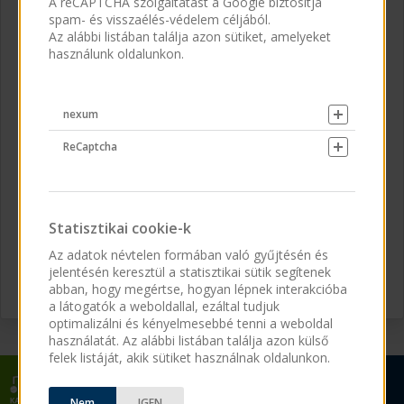
A reCAPTCHA szolgáltatást a Google biztosítja
spam- és visszaélés-védelem céljából.
Az alábbi listában találja azon sütiket, amelyeket
használunk oldalunkon.
Jelszó
*
nexum
ReCaptcha
Elfelejtett jelszó
Statisztikai cookie-k
vagy
Az adatok névtelen formában való gyűjtésén és
jelentésén keresztül a statisztikai sütik segítenek
abban, hogy megértse, hogyan lépnek interakcióba
a látogatók a weboldallal, ezáltal tudjuk
optimalizálni és kényelmesebbé tenni a weboldal
használatát. Az alábbi listában találja azon külső
felek listáját, akik sütiket használnak oldalunkon.
Nem
IGEN