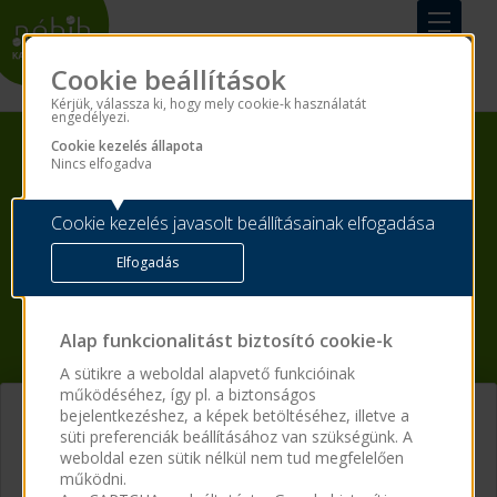
Cookie beállítások
Kérjük, válassza ki, hogy mely cookie-k használatát
engedélyezi.
Cookie kezelés állapota
HA MÉG NEM
Nincs elfogadva
REGISZTRÁLT,
Cookie kezelés javasolt beállításainak elfogadása
Adja meg a személyes adatait, így regisztrációja egyben
Elfogadás
általános jelentkezésként is funkcionál.
Jelentkezés
Alap funkcionalitást biztosító cookie-k
A sütikre a weboldal alapvető funkcióinak
működéséhez, így pl. a biztonságos
bejelentkezéshez, a képek betöltéséhez, illetve a
BELÉPÉS
süti preferenciák beállításához van szükségünk. A
weboldal ezen sütik nélkül nem tud megfelelően
működni.
E-mail cím
*