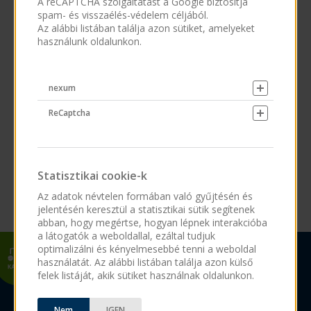
A reCAPTCHA szolgáltatást a Google biztosítja
spam- és visszaélés-védelem céljából.
Az alábbi listában találja azon sütiket, amelyeket
használunk oldalunkon.
Adatvédelem
*
Elfogadom az
adatkezelési tájékoztatót
.
nexum
Önéletrajz
*
(.doc, .docx, .pdf, .rtf)
ReCaptcha
Statisztikai cookie-k
Az adatok névtelen formában való gyűjtésén és
jelentésén keresztül a statisztikai sütik segítenek
abban, hogy megértse, hogyan lépnek interakcióba
a látogatók a weboldallal, ezáltal tudjuk
optimalizálni és kényelmesebbé tenni a weboldal
használatát. Az alábbi listában találja azon külső
felek listáját, akik sütiket használnak oldalunkon.
Nem
IGEN