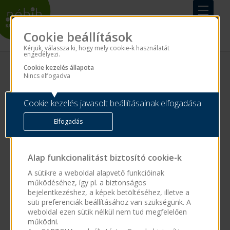
Cookie beállítások
Kérjük, válassza ki, hogy mely cookie-k használatát
engedélyezi.
Cookie kezelés állapota
Nincs elfogadva
Vezetéknév
*
Cookie kezelés javasolt beállításainak elfogadása
Keresztnév
*
Elfogadás
E-mail cím
*
Alap funkcionalitást biztosító cookie-k
A sütikre a weboldal alapvető funkcióinak
működéséhez, így pl. a biztonságos
Jelszó
*
bejelentkezéshez, a képek betöltéséhez, illetve a
süti preferenciák beállításához van szükségünk. A
weboldal ezen sütik nélkül nem tud megfelelően
működni.
Jelszó megerősítése
*